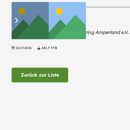
Der Maschinen- und Betriebshilfsring Amperland e.V. i
16.07.2026
AELF FFB
Zurück zur Liste