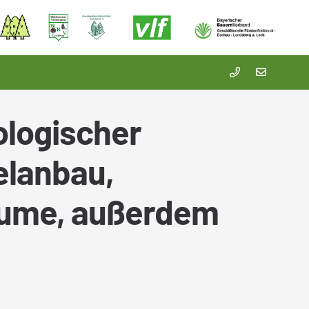
logischer
elanbau,
äume, außerdem